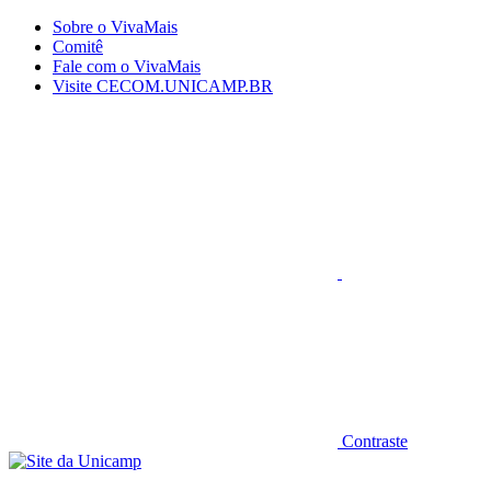
Conteúdo principal
Menu principal
Rodapé
Sobre o VivaMais
Comitê
Fale com o VivaMais
Visite CECOM.UNICAMP.BR
Aumentar fonte
Contraste