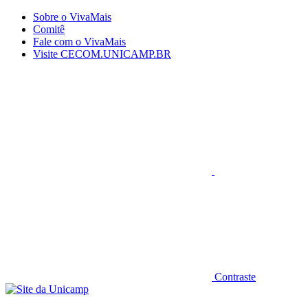
Conteúdo principal
Menu principal
Rodapé
Sobre o VivaMais
Comitê
Fale com o VivaMais
Visite CECOM.UNICAMP.BR
Aumentar fonte
Contraste