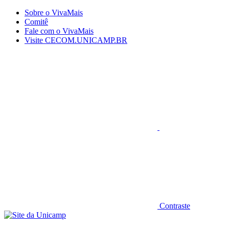
Conteúdo principal
Menu principal
Rodapé
Sobre o VivaMais
Comitê
Fale com o VivaMais
Visite CECOM.UNICAMP.BR
Aumentar fonte
Contraste