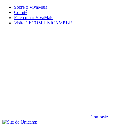
Conteúdo principal
Menu principal
Rodapé
Sobre o VivaMais
Comitê
Fale com o VivaMais
Visite CECOM.UNICAMP.BR
Aumentar fonte
Contraste