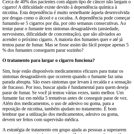
Cerca de 40% dos pacientes com algum tipo de câncer não largam o
cigarro! A dificuldade existe devido à dependência química à
nicotina. Esta dependência é muito semelhante àquela desenvolvida
por drogas como o álcool e a cocaína. A dependência pode começar
fumando-se 5 cigarros por dia, por oito semanas consecutivas. Ao
tentar parar o fumante tem sintomas desagradáveis (ansiedade,
nervosismo, dificuldade de concentração), que são aliviados ao
acender o próximo cigarro. A maioria dos fumantes quer e até já
tentou parar de fumar. Mas se fosse assim tão fácil porque apenas 5
% dos fumantes conseguem parar sozinho?
O tratamento para largar o cigarro funciona?
Sim, hoje estão disponíveis medicamentos eficazes para tratar os
sintomas desagradáveis que ocorrem quando o fumante faz uma
parada abrupta. São esses sintomas que levam à recaída e a sensação
de fracasso. Por isso, buscar ajuda é fundamental para quem deseja
parar de fumar. Se você já tentou várias vezes, tanto melhor. Um
fumante faz em média 5 tentativas antes de conseguir parar de vez.
Além dos medicamentos, o uso de adesivo ou goma, para a
reposição de nicotina, também ajudam no tratamento. É bom
lembrar que a utilização dos medicamentos, adesivo ou goma,
devem ser feitos com supervisão médica.
A estratégia de tratamento em grupo ajuda as pessoas a superarem