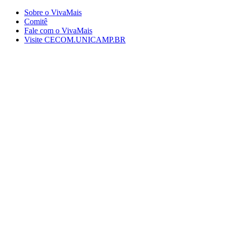
Conteúdo principal
Menu principal
Rodapé
Sobre o VivaMais
Comitê
Fale com o VivaMais
Visite CECOM.UNICAMP.BR
Aumentar fonte
Diminuir fonte