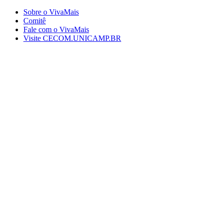
Conteúdo principal
Menu principal
Rodapé
Sobre o VivaMais
Comitê
Fale com o VivaMais
Visite CECOM.UNICAMP.BR
Aumentar fonte
Diminuir fonte