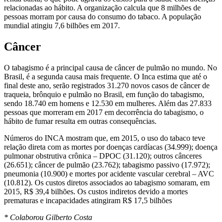
relacionadas ao hábito. A organização calcula que 8 milhões de
pessoas morram por causa do consumo do tabaco. A população
mundial atingiu 7,6 bilhões em 2017.
Câncer
O tabagismo é a principal causa de câncer de pulmão no mundo. No
Brasil, é a segunda causa mais frequente. O Inca estima que até o
final deste ano, serão registrados 31.270 novos casos de câncer de
traqueia, brônquio e pulmão no Brasil, em função do tabagismo,
sendo 18.740 em homens e 12.530 em mulheres. Além das 27.833
pessoas que morreram em 2017 em decorrência do tabagismo, o
hábito de fumar resulta em outras consequências.
Números do INCA mostram que, em 2015, o uso do tabaco teve
relação direta com as mortes por doenças cardíacas (34.999); doença
pulmonar obstrutiva crônica – DPOC (31.120); outros cânceres
(26.651); câncer de pulmão (23.762); tabagismo passivo (17.972);
pneumonia (10.900) e mortes por acidente vascular cerebral – AVC
(10.812). Os custos diretos associados ao tabagismo somaram, em
2015, R$ 39,4 bilhões. Os custos indiretos devido a mortes
prematuras e incapacidades atingiram R$ 17,5 bilhões
* Colaborou Gilberto Costa