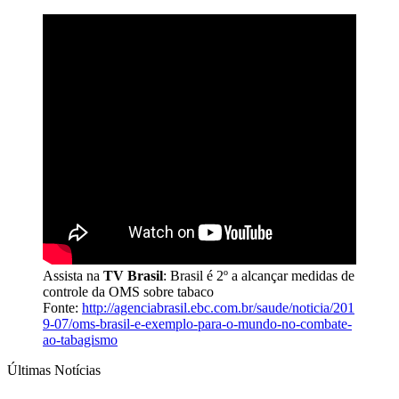
Assista na
TV Brasil
: Brasil é 2º a alcançar medidas de
controle da OMS sobre tabaco
Fonte:
http://agenciabrasil.ebc.com.br/saude/noticia/201
9-07/oms-brasil-e-exemplo-para-o-mundo-no-combate-
ao-tabagismo
Últimas Notícias