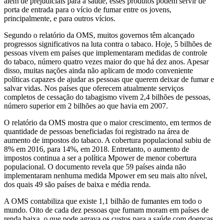
além de prejudiciais para a saúde, esses produtos podem servir de
porta de entrada para o vício de fumar entre os jovens,
principalmente, e para outros vícios.
Segundo o relatório da OMS, muitos governos têm alcançado
progressos significativos na luta contra o tabaco. Hoje, 5 bilhões de
pessoas vivem em países que implementaram medidas de controle
do tabaco, número quatro vezes maior do que há dez anos. Apesar
disso, muitas nações ainda não aplicam de modo conveniente
políticas capazes de ajudar as pessoas que querem deixar de fumar e
salvar vidas. Nos países que oferecem atualmente serviços
completos de cessação do tabagismo vivem 2,4 bilhões de pessoas,
número superior em 2 bilhões ao que havia em 2007.
O relatório da OMS mostra que o maior crescimento, em termos de
quantidade de pessoas beneficiadas foi registrado na área de
aumento de impostos do tabaco. A cobertura populacional subiu de
8% em 2016, para 14%, em 2018. Entretanto, o aumento de
impostos continua a ser a política Mpower de menor cobertura
populacional. O documento revela que 59 países ainda não
implementaram nenhuma medida Mpower em seu mais alto nível,
dos quais 49 são países de baixa e média renda.
A OMS contabiliza que existe 1,1 bilhão de fumantes em todo o
mundo. Oito de cada dez pessoas que fumam moram em países de
renda baixa, o que pode agrava os custos para a saúde com doenças