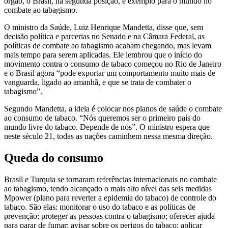
órgão, o Brasil, na segunda posição, é exemplo para o mundo no
combate ao tabagismo.
O ministro da Saúde, Luiz Henrique Mandetta, disse que, sem
decisão política e parcerias no Senado e na Câmara Federal, as
políticas de combate ao tabagismo acabam chegando, mas levam
mais tempo para serem aplicadas. Ele lembrou que o início do
movimento contra o consumo de tabaco começou no Rio de Janeiro
e o Brasil agora “pode exportar um comportamento muito mais de
vanguarda, ligado ao amanhã, e que se trata de combater o
tabagismo”.
Segundo Mandetta, a ideia é colocar nos planos de saúde o combate
ao consumo de tabaco. “Nós queremos ser o primeiro país do
mundo livre do tabaco. Depende de nós”. O ministro espera que
neste século 21, todas as nações caminhem nessa mesma direção.
Queda do consumo
Brasil e Turquia se tornaram referências internacionais no combate
ao tabagismo, tendo alcançado o mais alto nível das seis medidas
Mpower (plano para reverter a epidemia do tabaco) de controle do
tabaco. São elas: monitorar o uso do tabaco e as políticas de
prevenção; proteger as pessoas contra o tabagismo; oferecer ajuda
para parar de fumar; avisar sobre os perigos do tabaco; aplicar