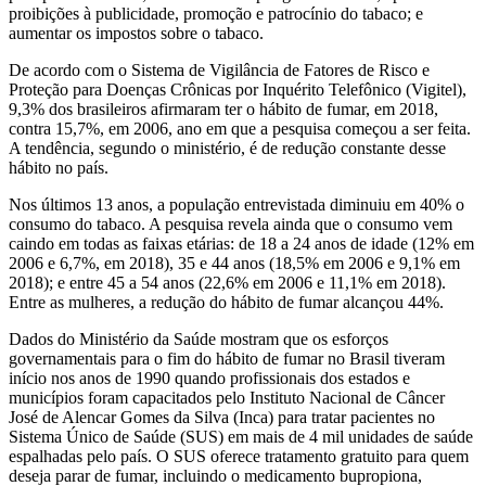
proibições à publicidade, promoção e patrocínio do tabaco; e
aumentar os impostos sobre o tabaco.
De acordo com o Sistema de Vigilância de Fatores de Risco e
Proteção para Doenças Crônicas por Inquérito Telefônico (Vigitel),
9,3% dos brasileiros afirmaram ter o hábito de fumar, em 2018,
contra 15,7%, em 2006, ano em que a pesquisa começou a ser feita.
A tendência, segundo o ministério, é de redução constante desse
hábito no país.
Nos últimos 13 anos, a população entrevistada diminuiu em 40% o
consumo do tabaco. A pesquisa revela ainda que o consumo vem
caindo em todas as faixas etárias: de 18 a 24 anos de idade (12% em
2006 e 6,7%, em 2018), 35 e 44 anos (18,5% em 2006 e 9,1% em
2018); e entre 45 a 54 anos (22,6% em 2006 e 11,1% em 2018).
Entre as mulheres, a redução do hábito de fumar alcançou 44%.
Dados do Ministério da Saúde mostram que os esforços
governamentais para o fim do hábito de fumar no Brasil tiveram
início nos anos de 1990 quando profissionais dos estados e
municípios foram capacitados pelo Instituto Nacional de Câncer
José de Alencar Gomes da Silva (Inca) para tratar pacientes no
Sistema Único de Saúde (SUS) em mais de 4 mil unidades de saúde
espalhadas pelo país. O SUS oferece tratamento gratuito para quem
deseja parar de fumar, incluindo o medicamento bupropiona,