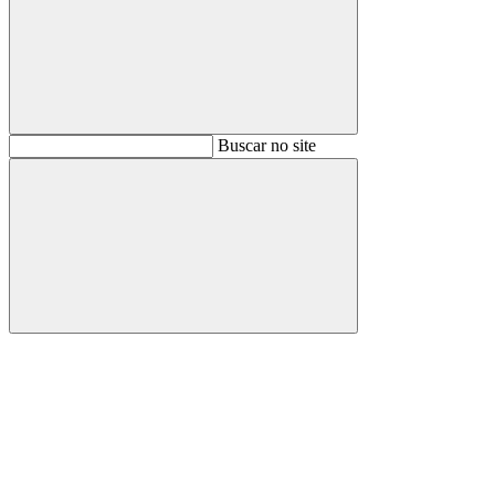
Buscar
Buscar no site
Buscar
Aumentar fonte