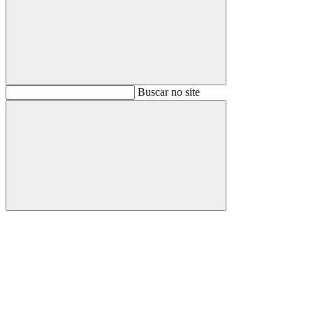
Buscar
Buscar no site
Buscar
Aumentar fonte