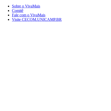
Conteúdo principal
Menu principal
Rodapé
Sobre o VivaMais
Comitê
Fale com o VivaMais
Visite CECOM.UNICAMP.BR
Aumentar fonte
Diminuir fonte